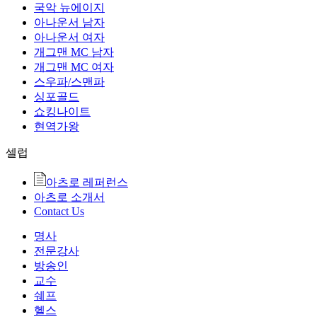
국악 뉴에이지
아나운서 남자
아나운서 여자
개그맨 MC 남자
개그맨 MC 여자
스우파/스맨파
싱포골드
쇼킹나이트
현역가왕
셀럽
아츠로 레퍼런스
아츠로 소개서
Contact Us
명사
전문강사
방송인
교수
쉐프
헬스