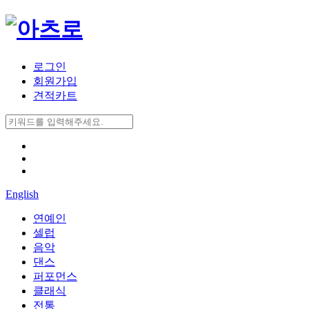
로그인
회원가입
견적카트
English
연예인
셀럽
음악
댄스
퍼포먼스
클래식
전통