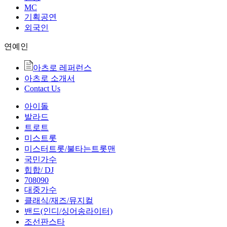
MC
기획공연
외국인
연예인
아츠로 레퍼런스
아츠로 소개서
Contact Us
아이돌
발라드
트로트
미스트롯
미스터트롯/불타는트롯맨
국민가수
힙합/ DJ
708090
대중가수
클래식/재즈/뮤지컬
밴드(인디/싱어송라이터)
조선판스타