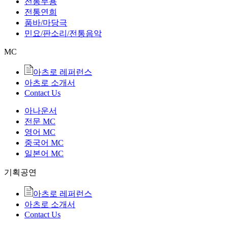
전통무용
전통연희
품바/마당극
민요/판소리/전통음악
MC
아츠로 레퍼런스
아츠로 소개서
Contact Us
아나운서
전문 MC
영어 MC
중국어 MC
일본어 MC
기획공연
아츠로 레퍼런스
아츠로 소개서
Contact Us