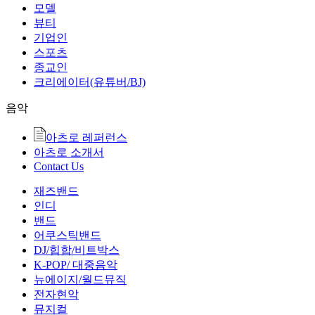
모델
뷰티
기업인
스포츠
종교인
크리에이터(유튜버/BJ)
음악
아츠로 레퍼런스
아츠로 소개서
Contact Us
재즈밴드
인디
밴드
어쿠스틱밴드
DJ/힙합/비트박스
K-POP/ 대중음악
뉴에이지/월드뮤직
전자현악
뮤지컬