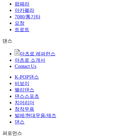
팝페라
아카펠라
7080/통기타
모창
트로트
댄스
아츠로 레퍼런스
아츠로 소개서
Contact Us
K-POP댄스
비보이
밸리댄스
댄스스포츠
치어리더
창작무용
발레/현대무용/재즈
댄스
퍼포먼스