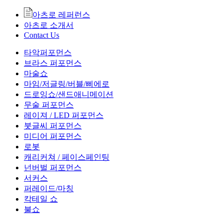
아츠로 레퍼런스
아츠로 소개서
Contact Us
타악퍼포먼스
브라스 퍼포먼스
마술쇼
마임/저글링/버블/삐에로
드로잉쇼/샌드애니메이션
무술 퍼포먼스
레이져 / LED 퍼포먼스
붓글씨 퍼포먼스
미디어 퍼포먼스
로봇
캐리커쳐 / 페이스페인팅
넌버벌 퍼포먼스
서커스
퍼레이드/마칭
칵테일 쇼
불쇼