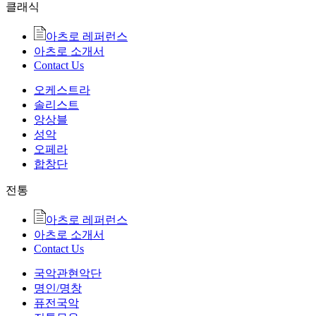
클래식
아츠로 레퍼런스
아츠로 소개서
Contact Us
오케스트라
솔리스트
앙상블
성악
오페라
합창단
전통
아츠로 레퍼런스
아츠로 소개서
Contact Us
국악관현악단
명인/명창
퓨전국악