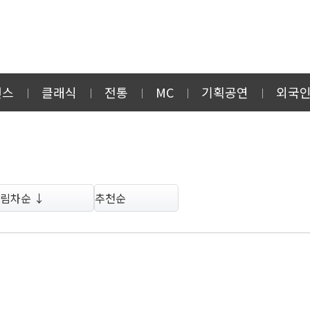
먼스
클래식
전통
MC
기획공연
외국
림차순 ↓
추천순