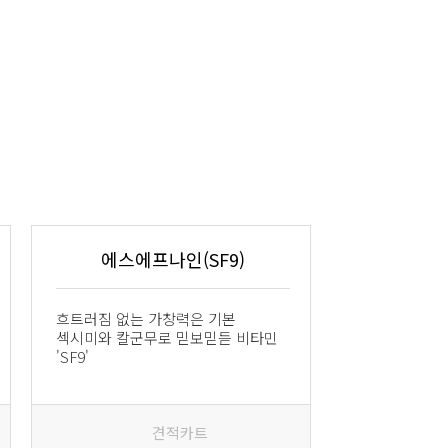
에스에프나인(SF9)
흐트러짐 없는 가창력은 기본
섹시미와 칼군무로 믿보믿듣 비타민
'SF9'
견적카트