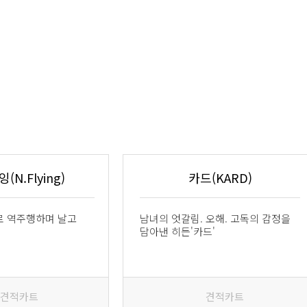
N.Flying)
카드(KARD)
로 역주행하며 날고
남녀의 엇갈림. 오해. 고독의 감정을
담아낸 히든'카드'
견적카트
견적카트