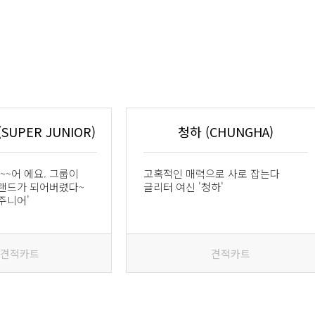
UPER JUNIOR)
청하 (CHUNGHA)
~~어 에요. 그룹이
고혹적인 매력으로 사로 잡는다
랜드가 되어버렸다~
글리터 여신 '청하'
주니어'
견적카트
견적카트