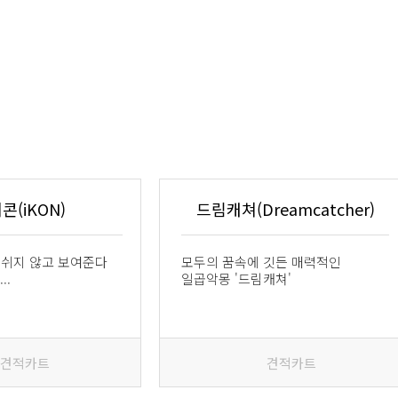
콘(iKON)
드림캐쳐(Dreamcatcher)
 쉬지 않고 보여준다
모두의 꿈속에 깃든 매력적인
..
일곱악몽 '드림캐쳐'
견적카트
견적카트