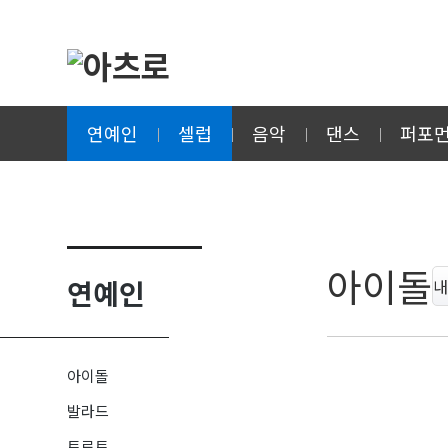
연예인
셀럽
음악
댄스
퍼포
아이돌
연예인
내
아이돌
발라드
트로트