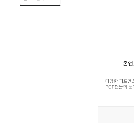
온앤
다양한 퍼포먼스
POP팬들의 눈