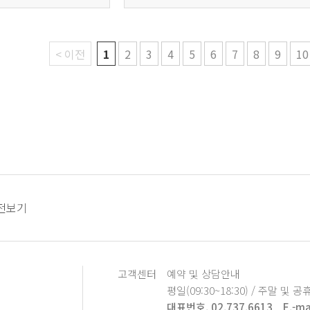
< 이전
1
2
3
4
5
6
7
8
9
10
전보기
고객센터
예약 및 상담안내
평일(09:30~18:30) / 주말 및 공
대표번호. 02.737.6613
E.-ma