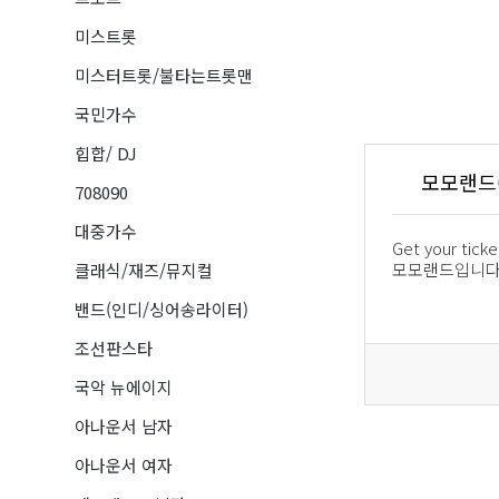
미스트롯
미스터트롯/불타는트롯맨
국민가수
힙합/ DJ
모모랜드(
708090
대중가수
Get your tic
모모랜드입니다
클래식/재즈/뮤지컬
밴드(인디/싱어송라이터)
조선판스타
국악 뉴에이지
아나운서 남자
아나운서 여자