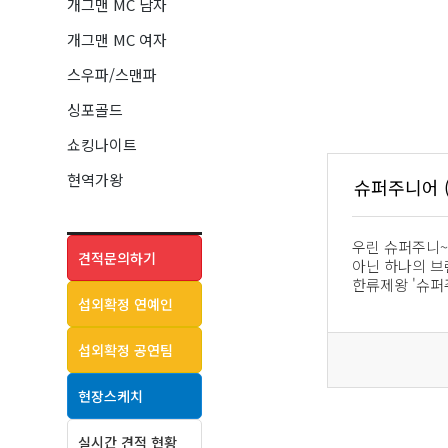
개그맨 MC 남자
개그맨 MC 여자
스우파/스맨파
싱포골드
쇼킹나이트
현역가왕
슈퍼주니어 (S
우린 슈퍼주니~
견적문의하기
아닌 하나의 브
한류제왕 '슈퍼
섭외확정 연예인
섭외확정 공연팀
현장스케치
실시간 견적 현황