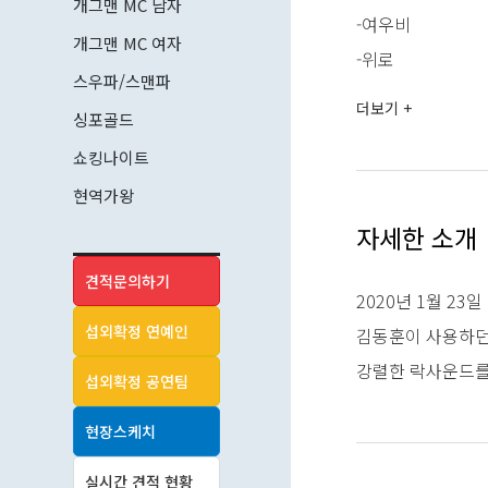
개그맨 MC 남자
-여우비
개그맨 MC 여자
-위로
스우파/스맨파
-화선
더보기 +
싱포골드
쇼킹나이트
2021
현역가왕
-청춘
자세한 소개
-세상이 멈췄다
견적문의하기
2020년 1월 2
2022
섭외확정 연예인
김동훈이 사용하던
-우리가 있던 세상
강렬한 락사운드를 
섭외확정 공연팀
2023
현장스케치
-소년만회
-청운
실시간 견적 현황