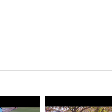
 벚꽃이 피는 마을