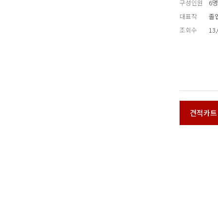
구성인원
6명
대표작
졸업
조회수
13
견적카트