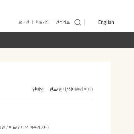
English
로그인
회원가입
견적카트
인
연예인
밴드(인디/싱어송라이터)
예인 / 밴드(인디/싱어송라이터)