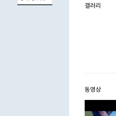
갤러리
-비행사
-앵콜
-SLAM DUNK
-해적
-졸업
2024
-여정
-여름도둑
-무지개
동영상
-세상에서 가장 큰
-청록
-축제