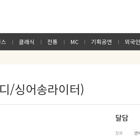
먼스
클래식
전통
MC
기획공연
외국
디/싱어송라이터)
달담
장르
연