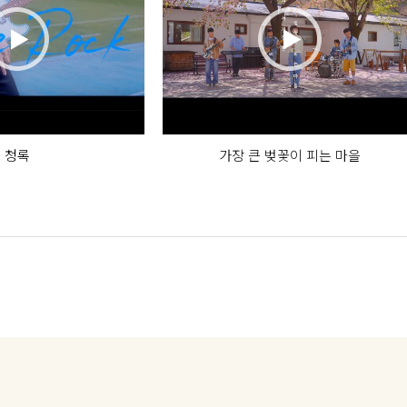
청록
가장 큰 벚꽃이 피는 마을