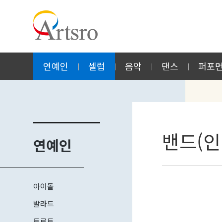
연예인
셀럽
음악
댄스
퍼포
밴드(인
연예인
아이돌
발라드
트로트