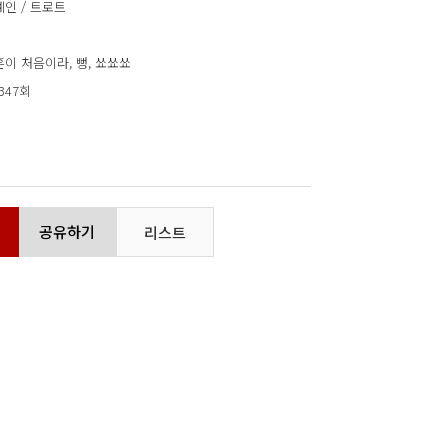
인 / 트로트
이 처음이라, 뻥, 쑈쑈쑈
,347회
공유하기
리스트