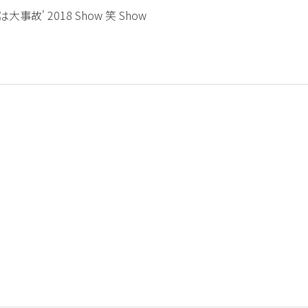
'愛は大事故' 2018 Show 笑 Show
] 쥬얼리(Jewelry) - Vari2ty, 제국의아이들(ZE:A) - Mazeltov,
es) - Figaro, News, Ticket
) - 내 다리를 봐, 클라라(Clala) - 귀요미송2
 Katchup, Dive, Hookah
P), 보아(BOA), @PM, Wondergirls, Sunmi, MissA, Got7
Wondergirls World Tour Main Dancer
World, Japan, Asia) Main Dancer
mi no Koe' ARENA TOUR Main Dancer