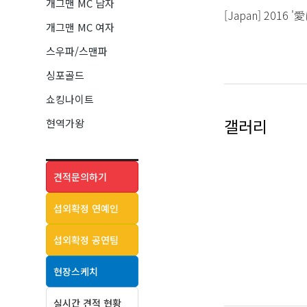
개그맨 MC 남자
[Japan] 2016 
개그맨 MC 여자
스우파/스맨파
싱포골드
[안무&댄서]
쇼킹나이트
[Choreographer
갤러리
현역가왕
나인뮤지스(Nine Mus
달샤벳(DalShabet
수빈(Dalsoobin) -
견적문의하기
섭외확정 연예인
[Dnacer] 박진영(JY
섭외확정 공연팀
[Concert] 2012 
현장스케치
2011-2014 2PM (
2014 JUNHO 'Ki
실시간 견적 현황