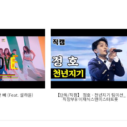
eting Performance Director
맨, 바이브 Concert Performance Director
,2,3'
키' 트롯남녀
터트롯'
 빼 (Feat. 설하윤)
【단독/직캠】 정호 - 천년지기 팀미션_
직장부B 이재식스맨미스터트롯
즈 The Guys' 여성우대 역
트로트보이즈 DGTB' 조래원 역
그공연 '투맘쇼(feat. 정경미,김미려,김경아,조승희)' 꽃돌이 역