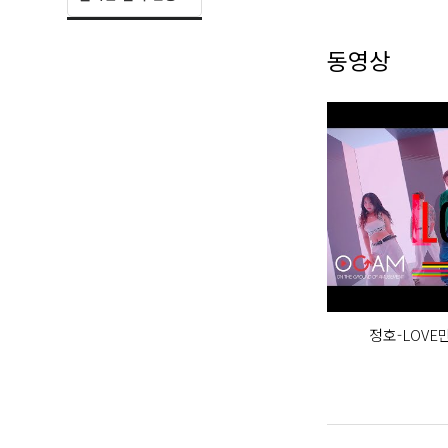
2019 임시완 FanMe
2018-2020 벤, 포
동영상
[방송]
MBC 예능 '랭킹쇼 1
TvN '쇼오디오자
TVchosun '미스
정호-LOVE만
[공연]
2017 연극 '더가이
2020 연극 '도고
2016-2022 개