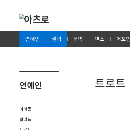
연예인
셀럽
음악
댄스
퍼포
트로트
연예인
아이돌
발라드
트로트