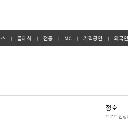
먼스
클래식
전통
MC
기획공연
외국
정호
트로트 댄싱