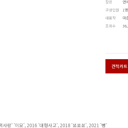
장르
연예
구성인원
1명
대표작
마흔
조회수
36
견적카트
꿀떡사랑' '이모', 2016 '대형사고', 2018 '쑈쑈쑈', 2021 '뻥'