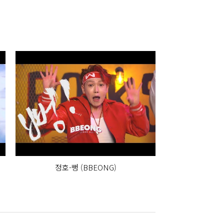
정호-뻥 (BBEONG)