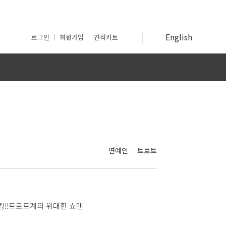
English
로그인
회원가입
견적카트
인
연예인
트로트
킹!!트로트계의 위대한 쇼맨