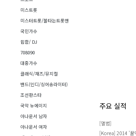
미스트롯
미스터트롯/불타는트롯맨
국민가수
힙합/ DJ
708090
대중가수
클래식/재즈/뮤지컬
밴드(인디/싱어송라이터)
조선판스타
주요 실적
국악 뉴에이지
아나운서 남자
[앨범]
아나운서 여자
[Korea] 2014 '