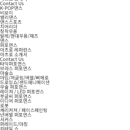
Contact Us
K-POP댄스
비보이
밸리댄스
댄스스포츠
치어리더
창작무용
발레/현대무용/재즈
댄스
퍼포먼스
아츠로 레퍼런스
아츠로 소개서
Contact Us
타악퍼포먼스
브라스 퍼포먼스
마술쇼
마임/저글링/버블/삐에로
드로잉쇼/샌드애니메이션
무술 퍼포먼스
레이져 / LED 퍼포먼스
붓글씨 퍼포먼스
미디어 퍼포먼스
로봇
캐리커쳐 / 페이스페인팅
넌버벌 퍼포먼스
서커스
퍼레이드/마칭
칵테일 쇼