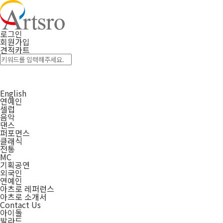
로그인
회원가입
견적카트
English
연예인
셀럽
음악
댄스
퍼포먼스
클래식
전통
MC
기획공연
외국인
연예인
아츠로 레퍼런스
아츠로 소개서
Contact Us
아이돌
발라드