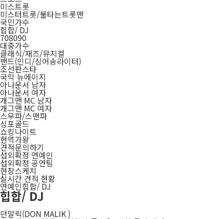
미스트롯
미스터트롯/불타는트롯맨
국민가수
힙합/ DJ
708090
대중가수
클래식/재즈/뮤지컬
밴드(인디/싱어송라이터)
조선판스타
국악 뉴에이지
아나운서 남자
아나운서 여자
개그맨 MC 남자
개그맨 MC 여자
스우파/스맨파
싱포골드
쇼킹나이트
현역가왕
견적문의하기
섭외확정 연예인
섭외확정 공연팀
현장스케치
실시간 견적 현황
연예인
힙합/ DJ
힙합/ DJ
던말릭(DON MALIK )