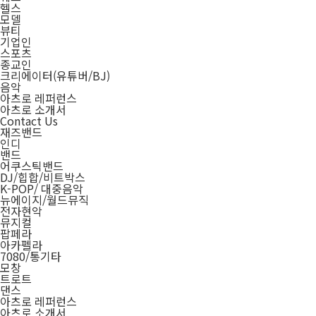
헬스
모델
뷰티
기업인
스포츠
종교인
크리에이터(유튜버/BJ)
음악
아츠로 레퍼런스
아츠로 소개서
Contact Us
재즈밴드
인디
밴드
어쿠스틱밴드
DJ/힙합/비트박스
K-POP/ 대중음악
뉴에이지/월드뮤직
전자현악
뮤지컬
팝페라
아카펠라
7080/통기타
모창
트로트
댄스
아츠로 레퍼런스
아츠로 소개서