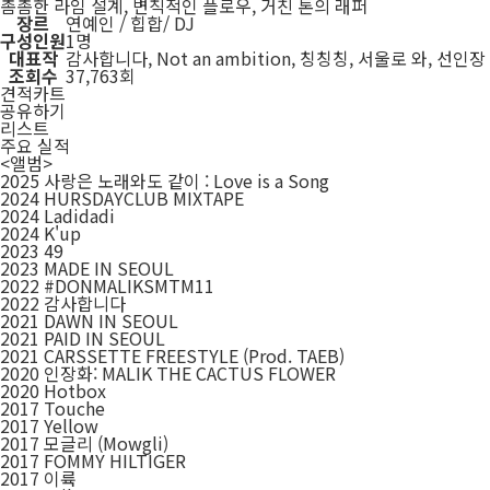
촘촘한 라임 설계, 변칙적인 플로우, 거친 톤의 래퍼
장르
연예인 / 힙합/ DJ
구성인원
1명
대표작
감사합니다, Not an ambition, 칭칭칭, 서울로 와, 선인장
조회수
37,763회
견적카트
공유하기
리스트
주요 실적
<앨범>
2025 사랑은 노래와도 같이 : Love is a Song
2024 HURSDAYCLUB MIXTAPE
2024 Ladidadi
2024 K'up
2023 49
2023 MADE IN SEOUL
2022 #DONMALIKSMTM11
2022 감사합니다
2021 DAWN IN SEOUL
2021 PAID IN SEOUL
2021 CARSSETTE FREESTYLE (Prod. TAEB)
2020 인장화: MALIK THE CACTUS FLOWER
2020 Hotbox
2017 Touche
2017 Yellow
2017 모글리 (Mowgli)
2017 FOMMY HILTIGER
2017 이륙