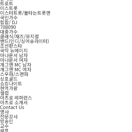
트로트
미스트롯
미스터트롯/불타는트롯맨
국민가수
힙합/ DJ
708090
대중가수
클래식/재즈/뮤지컬
밴드(인디/싱어송라이터)
조선판스타
국악 뉴에이지
아나운서 남자
아나운서 여자
개그맨 MC 남자
개그맨 MC 여자
스우파/스맨파
싱포골드
쇼킹나이트
현역가왕
셀럽
아츠로 레퍼런스
아츠로 소개서
Contact Us
명사
전문강사
방송인
교수
쉐프