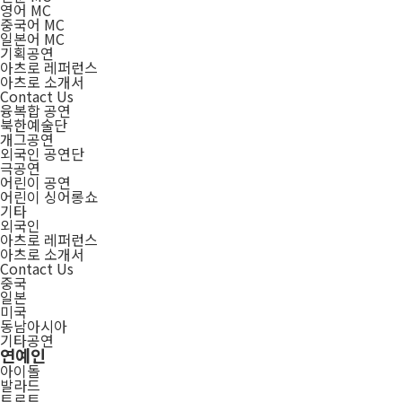
영어 MC
중국어 MC
일본어 MC
기획공연
아츠로 레퍼런스
아츠로 소개서
Contact Us
융복합 공연
북한예술단
개그공연
외국인 공연단
극공연
어린이 공연
어린이 싱어롱쇼
기타
외국인
아츠로 레퍼런스
아츠로 소개서
Contact Us
중국
일본
미국
동남아시아
기타공연
연예인
아이돌
발라드
트로트