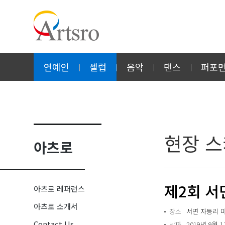
연예인
셀럽
음악
댄스
퍼포
현장 
아츠로
제2회 서
아츠로 레퍼런스
아츠로 소개서
장소
서면 자등리 
Contact Us
날짜
2019년 9월 