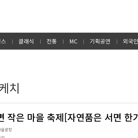
먼스
클래식
전통
MC
기획공연
외국
스케치
면 작은 마을 축제[자연품은 서면 한
마을광장
11일