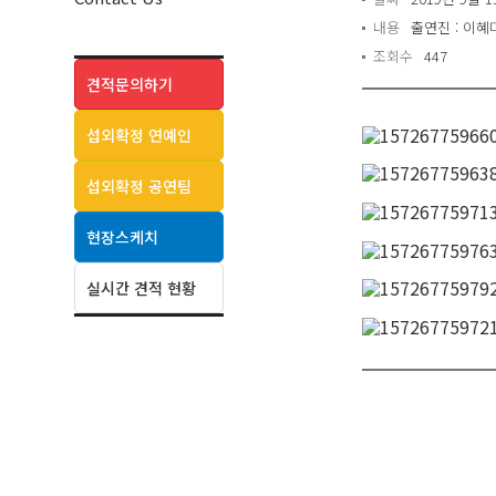
내용
출연진 : 이혜
조회수
447
견적문의하기
섭외확정 연예인
섭외확정 공연팀
현장스케치
실시간 견적 현황