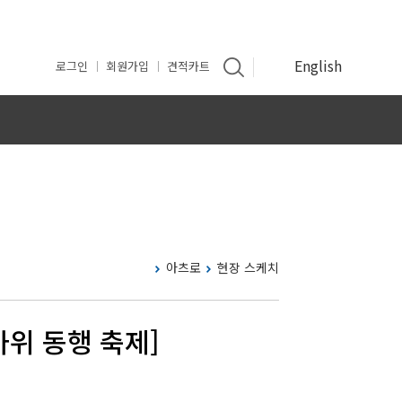
English
로그인
회원가입
견적카트
인
아츠로
현장 스케치
가위 동행 축제]