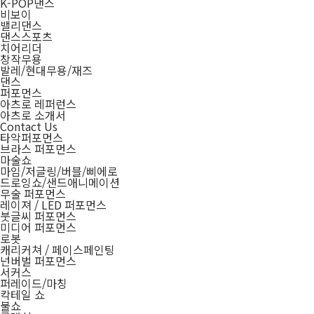
K-POP댄스
비보이
밸리댄스
댄스스포츠
치어리더
창작무용
발레/현대무용/재즈
댄스
퍼포먼스
아츠로 레퍼런스
아츠로 소개서
Contact Us
타악퍼포먼스
브라스 퍼포먼스
마술쇼
마임/저글링/버블/삐에로
드로잉쇼/샌드애니메이션
무술 퍼포먼스
레이져 / LED 퍼포먼스
붓글씨 퍼포먼스
미디어 퍼포먼스
로봇
캐리커쳐 / 페이스페인팅
넌버벌 퍼포먼스
서커스
퍼레이드/마칭
칵테일 쇼
불쇼