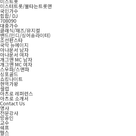
미스트롯
미스터트롯/불타는트롯맨
국민가수
힙합/ DJ
708090
대중가수
클래식/재즈/뮤지컬
밴드(인디/싱어송라이터)
조선판스타
국악 뉴에이지
아나운서 남자
아나운서 여자
개그맨 MC 남자
개그맨 MC 여자
스우파/스맨파
싱포골드
쇼킹나이트
현역가왕
셀럽
아츠로 레퍼런스
아츠로 소개서
Contact Us
명사
전문강사
방송인
교수
쉐프
헬스