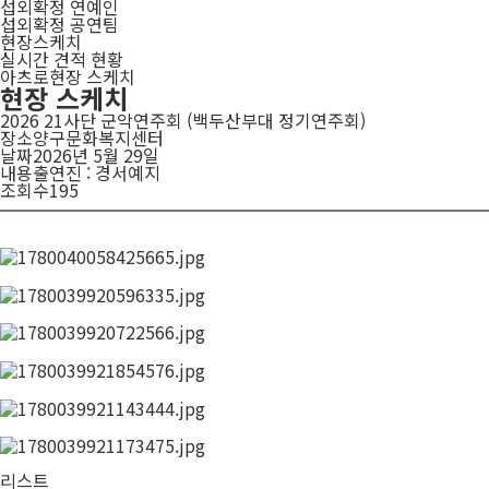
섭외확정 연예인
섭외확정 공연팀
현장스케치
실시간 견적 현황
아츠로
현장 스케치
현장 스케치
2026 21사단 군악연주회 (백두산부대 정기연주회)
장소
양구문화복지센터
날짜
2026년 5월 29일
내용
출연진 : 경서예지
조회수
195
리스트