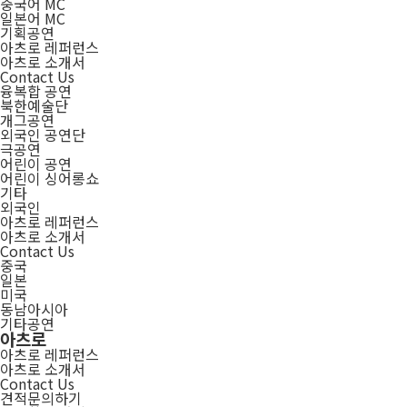
중국어 MC
일본어 MC
기획공연
아츠로 레퍼런스
아츠로 소개서
Contact Us
융복합 공연
북한예술단
개그공연
외국인 공연단
극공연
어린이 공연
어린이 싱어롱쇼
기타
외국인
아츠로 레퍼런스
아츠로 소개서
Contact Us
중국
일본
미국
동남아시아
기타공연
아츠로
아츠로 레퍼런스
아츠로 소개서
Contact Us
견적문의하기