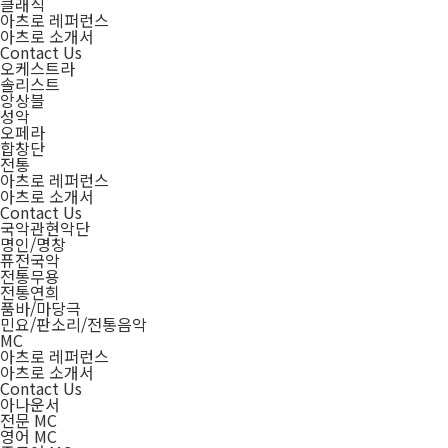
클래식
아츠로 레퍼런스
아츠로 소개서
Contact Us
오케스트라
솔리스트
앙상블
성악
오페라
합창단
전통
아츠로 레퍼런스
아츠로 소개서
Contact Us
국악관현악단
명인/명창
퓨전국악
전통무용
전통연희
품바/마당극
민요/판소리/전통음악
MC
아츠로 레퍼런스
아츠로 소개서
Contact Us
아나운서
전문 MC
영어 MC