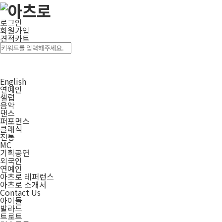
로그인
회원가입
견적카트
English
연예인
셀럽
음악
댄스
퍼포먼스
클래식
전통
MC
기획공연
외국인
연예인
아츠로 레퍼런스
아츠로 소개서
Contact Us
아이돌
발라드
트로트