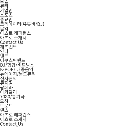
모델
뷰티
기업인
스포츠
종교인
크리에이터(유튜버/BJ)
음악
아츠로 레퍼런스
아츠로 소개서
Contact Us
재즈밴드
인디
밴드
어쿠스틱밴드
DJ/힙합/비트박스
K-POP/ 대중음악
뉴에이지/월드뮤직
전자현악
뮤지컬
팝페라
아카펠라
7080/통기타
모창
트로트
댄스
아츠로 레퍼런스
아츠로 소개서
Contact Us