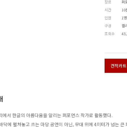
장르
퍼
시간
10
인원
1명
구성
캘
조회수
43
견적카트
개
내외에서 한글의 아름다움을 알리는 퍼포먼스 작가로 활동했다.
바닥에 펼쳐놓고 쓰는 마당 공연이 아닌, 무대 위에 4미터가 넘는 큰