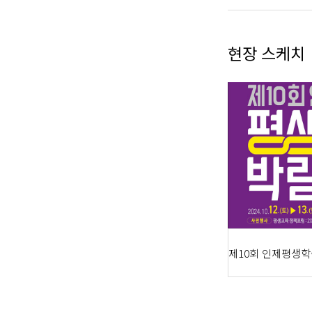
현장 스케치
제10회 인제평생