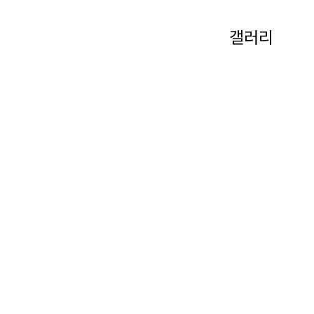
갤러리
- 前 한국캘리그
- 前 대전유성경
- 前 대전지방경