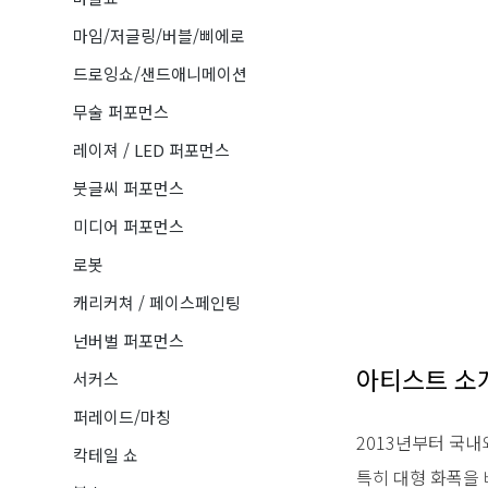
마임/저글링/버블/삐에로
드로잉쇼/샌드애니메이션
무술 퍼포먼스
레이져 / LED 퍼포먼스
붓글씨 퍼포먼스
미디어 퍼포먼스
로봇
캐리커쳐 / 페이스페인팅
넌버벌 퍼포먼스
아티스트 소
서커스
퍼레이드/마칭
2013년부터 국
칵테일 쇼
특히 대형 화폭을 