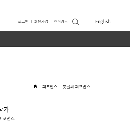
English
로그인
회원가입
견적카트
인
퍼포먼스
붓글씨 퍼포먼스
작가
퍼포먼스