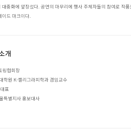
 대중화에 앞장섰다. 공연의 마무리에 행사 주체자들의 참여로 작품
레이드 마크이다.
버소개
멘토링협회장
화대학원 K-캘리그라피학과 겸임교수
 대표
서울특별지사 홍보대사
강복지센터 홍보대사
방센터 홍보대사
디자인센터 고문