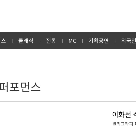
먼스
클래식
전통
MC
기획공연
외국
 퍼포먼스
이화선 
캘리그라피 