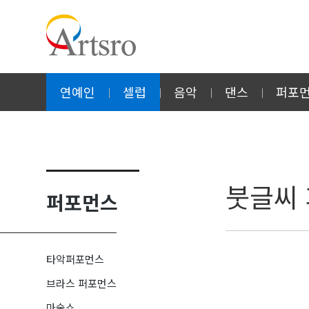
연예인
셀럽
음악
댄스
퍼포
붓글씨
퍼포먼스
타악퍼포먼스
브라스 퍼포먼스
마술쇼