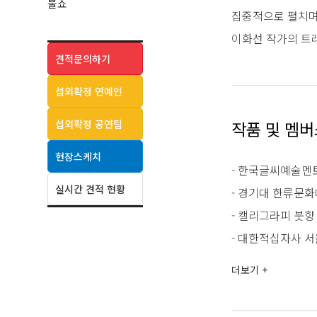
불쇼
집중적으로 펼치며
이화선 작가의 트
견적문의하기
섭외확정 연예인
섭외확정 공연팀
작품 및 멤
현장스케치
- 한국글씨예술
실시간 견적 현황
- 경기대 한류문
- 캘리그라피 붓향
- 대한적십자사 
- 대전광역정신건
더보기 +
- 대전광역자살예
- 한국캘리그라피