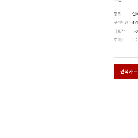
장르
연예
구성인원
4명
대표작
TR
조회수
1,
견적카트