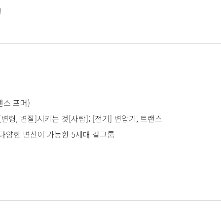
!
트랜스 포머)
변형, 변질]시키는 것[사람]; [전기] 변압기, 트랜스
n - 다양한 변신이 가능한 5세대 걸그룹
 걸스팝을 중심으로, B-ROCK(대표 작업: EXO, 수호, 트와이스)
.
가의 씨티팝·유로댄스 스타일 곡으로 트렌디한 사운드를 선보입니다.
퍼포먼스를 강점으로 하며,