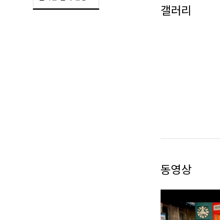
갤러리
다채로운 유닛 퍼
해외 옴니버스 콘
국내외 관객을 모
동영상