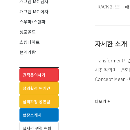
개그맨 MC 남자
TRACK 2. 오!그래
개그맨 MC 여자
스우파/스맨파
싱포골드
자세한 소개
쇼킹나이트
현역가왕
Transformer (
사전적의미 - 변화[
견적문의하기
Concept Mea
섭외확정 연예인
HIP HOP 기반의
더보기 +
섭외확정 공연팀
보유하고 있습니다
현장스케치
또한 심재현 작곡
콘서트형 라이브 
실시간 견적 현황