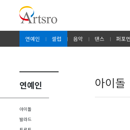
연예인
셀럽
음악
댄스
퍼포
아이돌
연예인
아이돌
발라드
트로트