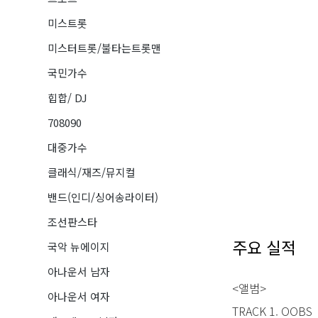
미스트롯
미스터트롯/불타는트롯맨
국민가수
힙합/ DJ
708090
대중가수
클래식/재즈/뮤지컬
밴드(인디/싱어송라이터)
조선판스타
주요 실적
국악 뉴에이지
아나운서 남자
<앨범>
아나운서 여자
TRACK 1. OOBS