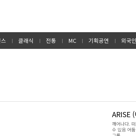
먼스
클래식
전통
MC
기획공연
외국
ARISE
깨어나다. 떠
수 있음 어
그룹