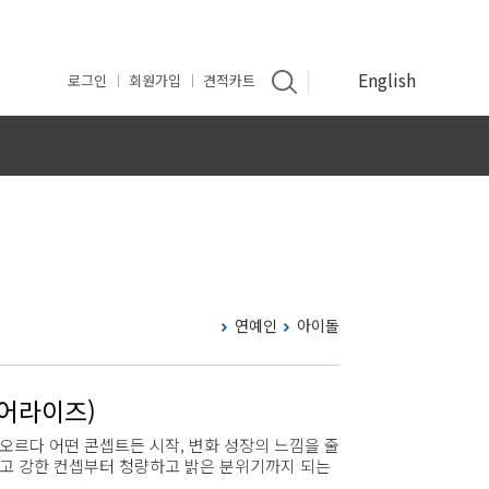
English
로그인
회원가입
견적카트
인
연예인
아이돌
 (어라이즈)
오르다 어떤 콘셉트든 시작, 변화 성장의 느낌을 줄
둡고 강한 컨셉부터 청량하고 밝은 분위기까지 되는