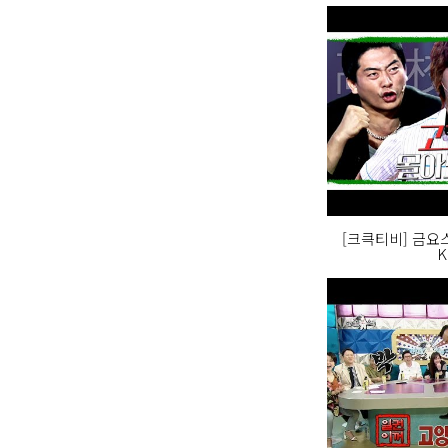
[크큭티비] 금요스
K