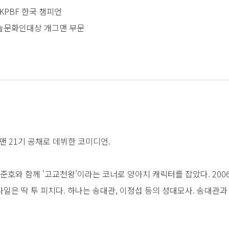
KPBF 한국 챔피언
예술문화인대상 개그맨 부문
2파이터를찾아서
지막 스캔들
그맨 21기 공채로 데뷔한 코미디언.
공주
김준호와 함께 '고교천왕'이라는 코너로 양아치 캐릭터를 잡았다. 200
일은 딱 투 피치다. 하나는 송대관, 이정섭 등의 성대모사. 송대관
주목 받았고, 이후 이정섭 성대모사도 맛깔나게 구사했다. 챔기름 서
지 서울특별시 출신임에도 불구하고 전라북도 사투리를 구사하기도 한