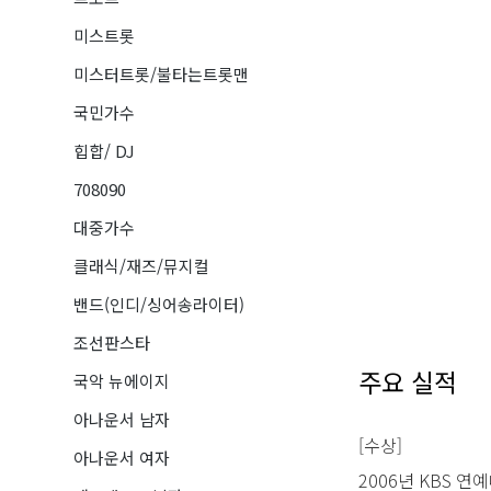
미스트롯
미스터트롯/불타는트롯맨
국민가수
힙합/ DJ
708090
대중가수
클래식/재즈/뮤지컬
밴드(인디/싱어송라이터)
조선판스타
주요 실적
국악 뉴에이지
아나운서 남자
[수상]
아나운서 여자
2006년 KBS 