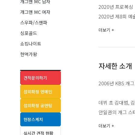
개그맨 MC 남자
2020년 프로복싱 
개그맨 MC 여자
2020년 제8회 
스우파/스맨파
더보기 +
싱포골드
[방송]
쇼킹나이트
2022 좀비트립
현역가왕
2022 좀비트립
자세한 소개
2008 내 생애 마
2006 폭소클럽2
견적문의하기
2006년 KBS 개
2006 소문난 칠
섭외확정 연예인
1999 개그콘서트
데뷔 초 김대범, 
섭외확정 공연팀
안일권의 개그 스타
[영화]
현장스케치
성대모사로 처음 
2023 웅남이
더보기 +
성대모사의 영향인
2022 썬더버드
실시간 견적 현황