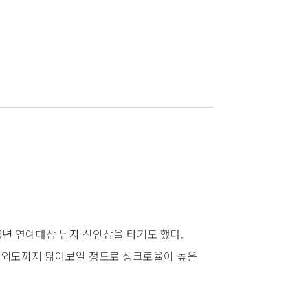
6년 연예대상 남자 신인상을 타기도 했다.
과 외모까지 닮아보일 정도로 싱크로율이 높은
경석 성대모사도 맛깔나게 잘한다. 송대관
다. 나머지 하나는 싸움을 잘하는 척 허세를