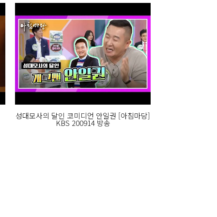
성대모사의 달인 코미디언 안일권 [아침마당]
KBS 200914 방송