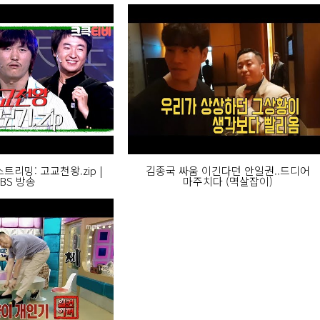
트리밍: 고교천왕.zip |
김종국 싸움 이긴다던 안일권..드디어
BS 방송
마주치다 (멱살잡이)