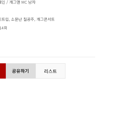
인 / 개그맨 MC 남자
비트립, 소문난 칠공주, 개그콘서트
714회
공유하기
리스트