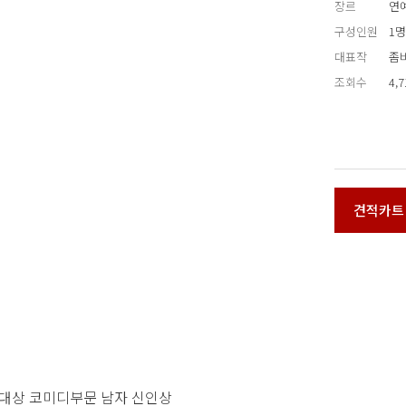
장르
연예
구성인원
1명
대표작
좀
조회수
4,
견적카트
연예대상 코미디부문 남자 신인상