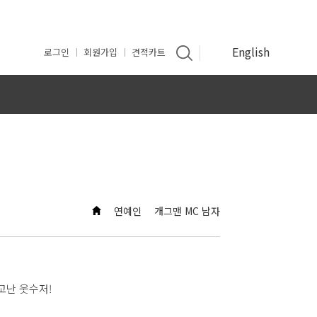
English
로그인
회원가입
견적카트
인
연예인
개그맨 MC 남자
고난 웃수저!