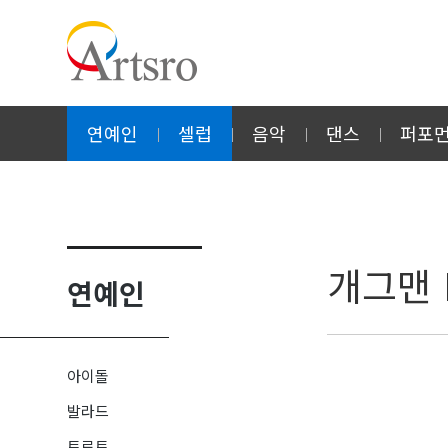
연예인
셀럽
음악
댄스
퍼포
개그맨 
연예인
아이돌
발라드
트로트