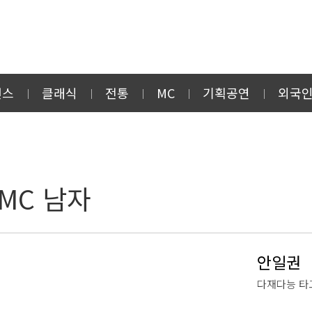
먼스
클래식
전통
MC
기획공연
외국
MC 남자
안일권
다재다능 타