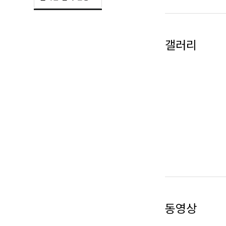
부리다가 진짜 싸
2020 안상태 첫
함께 양대산맥이라고
2008 과속스캔들
갤러리
콘텐츠를 제작하고
동영상