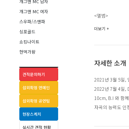
개그맨 MC 남자
개그맨 MC 여자
<앨범>
스우파/스맨파
2025 [사랑한다고
더보기 +
싱포골드
2024 [사랑이 죄야? 
쇼킹나이트
2024 [사랑이 죄야?
현역가왕
2024 [Alone Agai
자세한 소개
2023 [내가 바보
2023 [내가 바보라
견적문의하기
2021년 3월 5일
2022 [이건내가처음
섭외확정 연예인
2022년 7월 4일,
10cm, B.I 와
<참여곡>
섭외확정 공연팀
자곡의 능력도 인
BIG Naughty 
현장스케치
김승민 [Be Okay]
김승민 [거릴 걷다
실시간 견적 현황