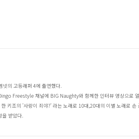
 하긴 너무 늦었나봐요 (Feat. 조원상(LUCY)]
(Feat. 10CM, B.I]
Inst]
n]
라서 그래?]
서 그래? Inst]
, 엠넷의 고등래퍼 4에 출연했다.
쓰는사랑노래 (Feat. BIG Naughty)]
 Dingo Freestyle 채널에 BIG Naughty와 함께한 인터뷰 영상으로
 함께 한 키조의 '사랑이 죄야?' 라는 노래로 10대,20대의 이별 노래로 손
정을 받았다.
[정이라고 하자]
 보니 너의 집 앞이네]