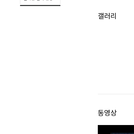
김승민 [12:45 (
갤러리
Aylah [Comely]
YOUYA [Band-Aid
OoOo [너는 어때?
동영상