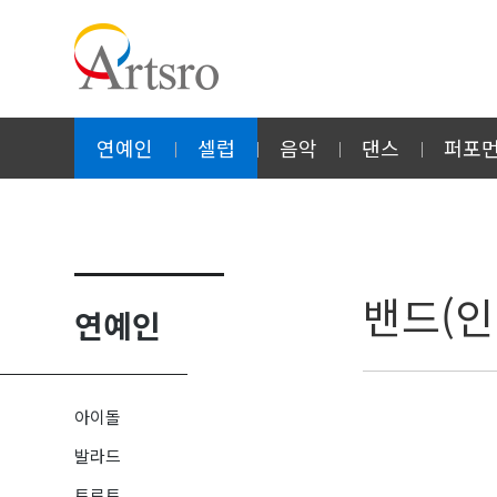
연예인
셀럽
음악
댄스
퍼포
밴드(인
연예인
아이돌
발라드
트로트