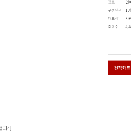
장르
연
구성인원
1명
대표작
사
조회수
4,
견적카트
등랩퍼4]