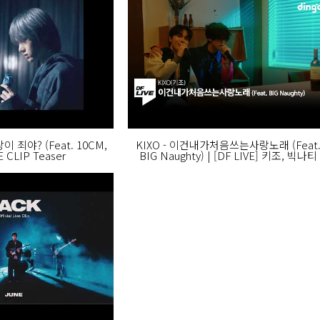
랑이 죄야? (Feat. 10CM,
KIXO - 이건내가처음쓰는사랑노래 (Feat
VE CLIP Teaser
BIG Naughty) | [DF LIVE] 키조, 빅나티