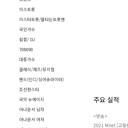
미스트롯
미스터트롯/불타는트롯맨
국민가수
힙합/ DJ
708090
대중가수
클래식/재즈/뮤지컬
밴드(인디/싱어송라이터)
조선판스타
주요 실적
국악 뉴에이지
아나운서 남자
<방송>
아나운서 여자
2021 Mnet [고