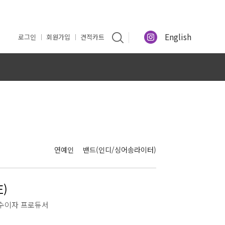
English
로그인
회원가입
견적카트
인
연예인
밴드(인디/싱어송라이터)
E)
수이자 프로듀서