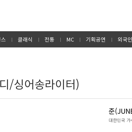
먼스
클래식
전통
MC
기획공연
외국
디/싱어송라이터)
준(JUN
대한민국 가