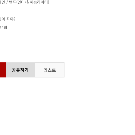
예인 / 밴드(인디/싱어송라이터)
랑이 죄야?
484회
공유하기
리스트