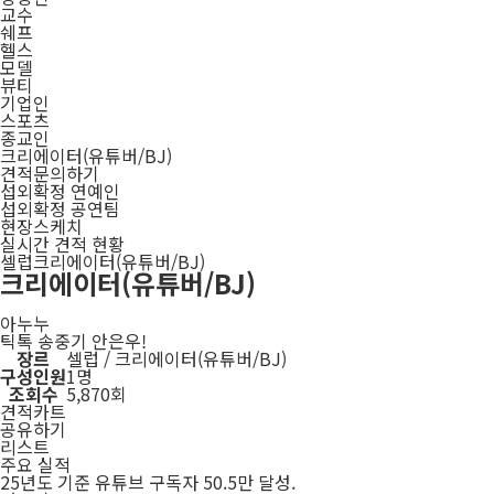
교수
쉐프
헬스
모델
뷰티
기업인
스포츠
종교인
크리에이터(유튜버/BJ)
견적문의하기
섭외확정 연예인
섭외확정 공연팀
현장스케치
실시간 견적 현황
셀럽
크리에이터(유튜버/BJ)
크리에이터(유튜버/BJ)
아누누
틱톡 송중기 안은우!
장르
셀럽 / 크리에이터(유튜버/BJ)
구성인원
1명
조회수
5,870회
견적카트
공유하기
리스트
주요 실적
25년도 기준 유튜브 구독자 50.5만 달성.