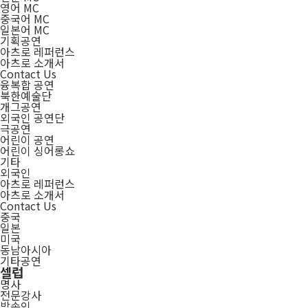
영어 MC
중국어 MC
일본어 MC
기획공연
아츠로 레퍼런스
아츠로 소개서
Contact Us
융복합 공연
북한예술단
개그공연
외국인 공연단
극공연
어린이 공연
어린이 싱어롱쇼
기타
외국인
아츠로 레퍼런스
아츠로 소개서
Contact Us
중국
일본
미국
동남아시아
기타공연
셀럽
명사
전문강사
방송인