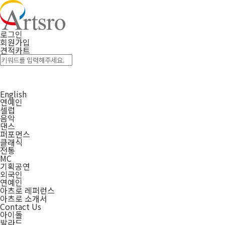
로그인
회원가입
견적카트
English
연예인
셀럽
음악
댄스
퍼포먼스
클래식
전통
MC
기획공연
외국인
연예인
아츠로 레퍼런스
아츠로 소개서
Contact Us
아이돌
발라드