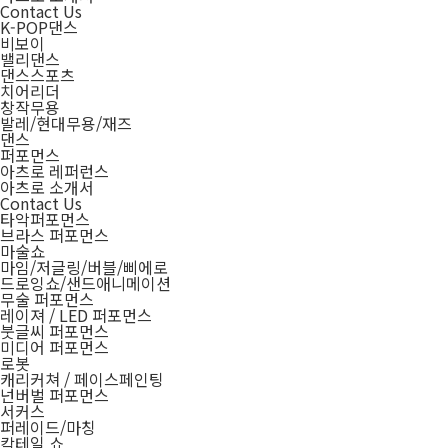
Contact Us
K-POP댄스
비보이
밸리댄스
댄스스포츠
치어리더
창작무용
발레/현대무용/재즈
댄스
퍼포먼스
아츠로 레퍼런스
아츠로 소개서
Contact Us
타악퍼포먼스
브라스 퍼포먼스
마술쇼
마임/저글링/버블/삐에로
드로잉쇼/샌드애니메이션
무술 퍼포먼스
레이져 / LED 퍼포먼스
붓글씨 퍼포먼스
미디어 퍼포먼스
로봇
캐리커쳐 / 페이스페인팅
넌버벌 퍼포먼스
서커스
퍼레이드/마칭
칵테일 쇼