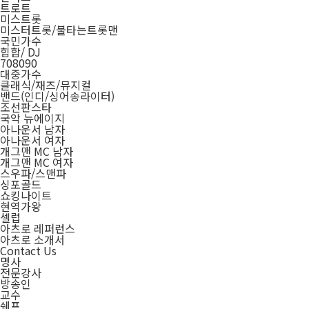
트로트
미스트롯
미스터트롯/불타는트롯맨
국민가수
힙합/ DJ
708090
대중가수
클래식/재즈/뮤지컬
밴드(인디/싱어송라이터)
조선판스타
국악 뉴에이지
아나운서 남자
아나운서 여자
개그맨 MC 남자
개그맨 MC 여자
스우파/스맨파
싱포골드
쇼킹나이트
현역가왕
셀럽
아츠로 레퍼런스
아츠로 소개서
Contact Us
명사
전문강사
방송인
교수
쉐프