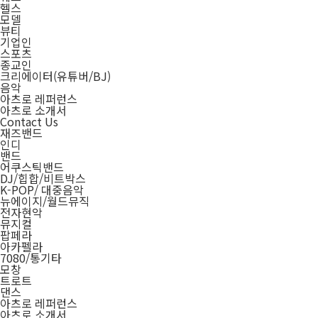
헬스
모델
뷰티
기업인
스포츠
종교인
크리에이터(유튜버/BJ)
음악
아츠로 레퍼런스
아츠로 소개서
Contact Us
재즈밴드
인디
밴드
어쿠스틱밴드
DJ/힙합/비트박스
K-POP/ 대중음악
뉴에이지/월드뮤직
전자현악
뮤지컬
팝페라
아카펠라
7080/통기타
모창
트로트
댄스
아츠로 레퍼런스
아츠로 소개서