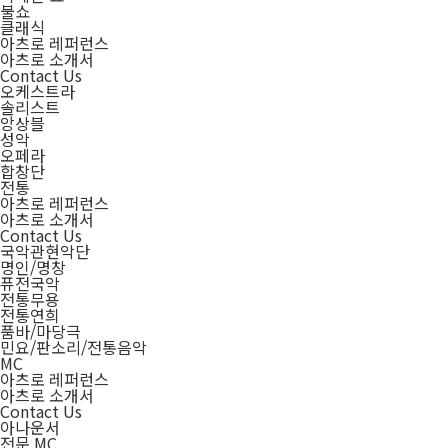
불쇼
클래식
아츠로 레퍼런스
아츠로 소개서
Contact Us
오케스트라
솔리스트
앙상블
성악
오페라
합창단
전통
아츠로 레퍼런스
아츠로 소개서
Contact Us
국악관현악단
명인/명창
퓨전국악
전통무용
전통연희
품바/마당극
민요/판소리/전통음악
MC
아츠로 레퍼런스
아츠로 소개서
Contact Us
아나운서
전문 MC